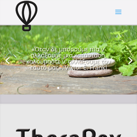
«Όταν δε μπορούμε πια ν'
αλλάξουμε μια κατάσταση,
καλούμαστε ν' αλλάξουμε τον
εαυτό μας». Viktor E. Frankl